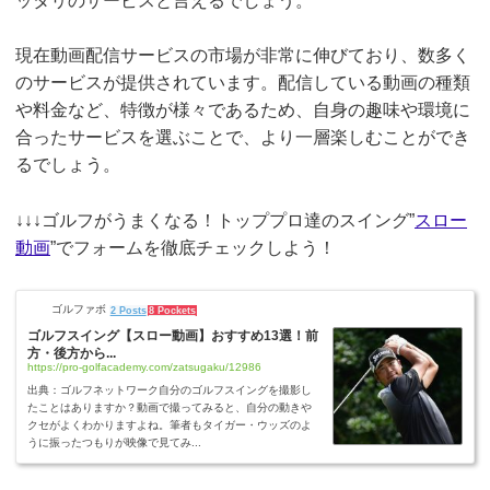
ッタリのサービスと言えるでしょう。
現在動画配信サービスの市場が非常に伸びており、数多く
のサービスが提供されています。配信している動画の種類
や料金など、特徴が様々であるため、自身の趣味や環境に
合ったサービスを選ぶことで、より一層楽しむことができ
るでしょう。
↓↓↓ゴルフがうまくなる！トッププロ達のスイング”
スロー
動画
”でフォームを徹底チェックしよう！
ゴルファボ
2 Posts
8 Pockets
ゴルフスイング【スロー動画】おすすめ13選！前
方・後方から...
https://pro-golfacademy.com/zatsugaku/12986
出典：ゴルフネットワーク自分のゴルフスイングを撮影し
たことはありますか？動画で撮ってみると、自分の動きや
クセがよくわかりますよね。筆者もタイガー・ウッズのよ
うに振ったつもりが映像で見てみ...