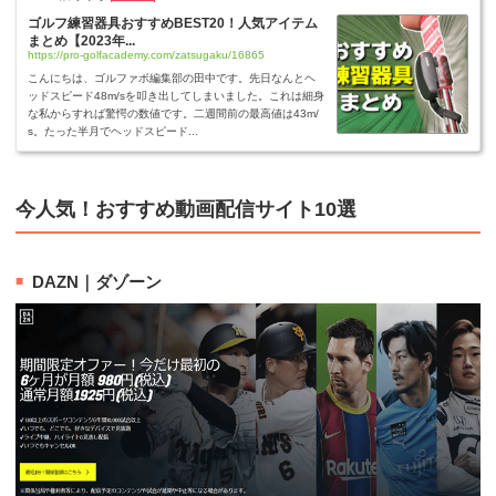
ゴルフ練習器具おすすめBEST20！人気アイテム
まとめ【2023年...
https://pro-golfacademy.com/zatsugaku/16865
こんにちは、ゴルファボ編集部の田中です。先日なんとヘ
ッドスピード48m/sを叩き出してしまいました。これは細身
な私からすれば驚愕の数値です。二週間前の最高値は43m/
s。たった半月でヘッドスピード...
今人気！おすすめ動画配信サイト10選
DAZN｜ダゾーン