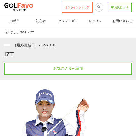
オンラインショップ
お気に入り
上達法
初心者
クラブ・ギア
レッスン
お問い合わせ
ゴルファボ TOP
›
IZT
［最終更新日］2024/10/8
IZT
お気に入りへ追加