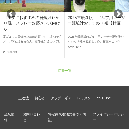
ゴルフにおすすめの日焼け止め
2025年最新版｜ゴルフ用レーザ
11選｜スプレー対応メンズ向け
ー距離計おすすめ16選【精度
も …
…
夏ゴルフに日焼け止めは必須です！肌へのダ
2025年最新版のゴルフ用レーザー距離計お
メージ防止はもちろん、紫外線が当たってし
すすめ16選を徹底まとめ。精度やピンロ ...
...
2026/3/19
2026/3/19
特集一覧
上達法
初心者
クラブ・ギア
レッスン
YouTube
企業情
お問い合わ
特定商取引法に基づく表
プライバシーポリシ
報
せ
記
ー