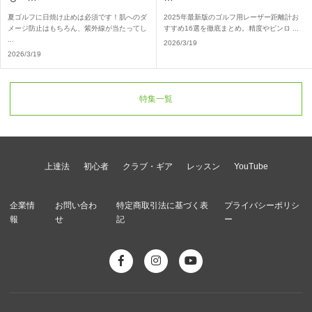
夏ゴルフに日焼け止めは必須です！肌へのダ
2025年最新版のゴルフ用レーザー距離計お
メージ防止はもちろん、紫外線が当たってし
すすめ16選を徹底まとめ。精度やピンロ ...
...
2026/3/19
2026/3/19
特集一覧
上達法
初心者
クラブ・ギア
レッスン
YouTube
企業情
お問い合わ
特定商取引法に基づく表
プライバシーポリシ
報
せ
記
ー