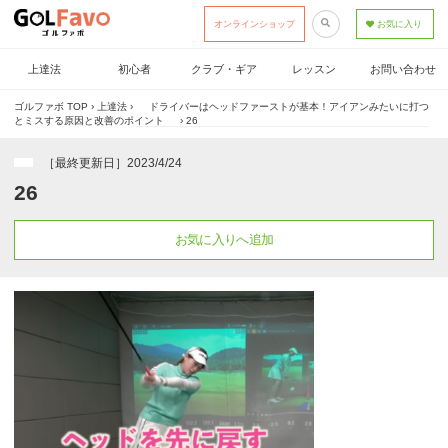
オンラインショップ
お気に入り
上達法
初心者
クラブ・ギア
レッスン
お問い合わせ
ゴルファボ TOP
›
上達法
›
ドライバーはヘッドファーストが基本！アイアンみたいに打つ
とミスする原因と改善のポイント
›
26
［最終更新日］2023/4/24
26
お気に入りへ追加