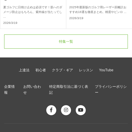
夏ゴルフに日焼け止めは必須です！肌へのダ
2025年最新版のゴルフ用レーザー距離計お
メージ防止はもちろん、紫外線が当たってし
すすめ16選を徹底まとめ。精度やピンロ ...
...
2026/3/19
2026/3/19
特集一覧
上達法
初心者
クラブ・ギア
レッスン
YouTube
企業情
お問い合わ
特定商取引法に基づく表
プライバシーポリシ
報
せ
記
ー