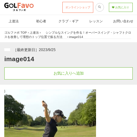
オンラインショップ
お気に入り
上達法
初心者
クラブ・ギア
レッスン
お問い合わせ
ゴルファボ TOP
›
上達法
›
シンプルなスイングを作る！オーバースイング・シャフトクロ
スを改善して理想のトップ位置で振る方法
›
image014
［最終更新日］2023/9/25
image014
お気に入りへ追加