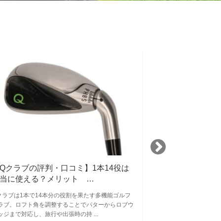
Qクラブの評判・口コミ】1本14役は
大阪のゴルフレ
当に使える？メリット …
クールの特徴や
クラブは1本で14本分の役割を果たす多機能ゴルフ
【大阪】のゴルフレ
ラブ。ロフト角を調整することでパターからロブウ
ご紹介します！レッ
ッジまで対応し、旅行や出張時の持 ...
行けばいいか分からな