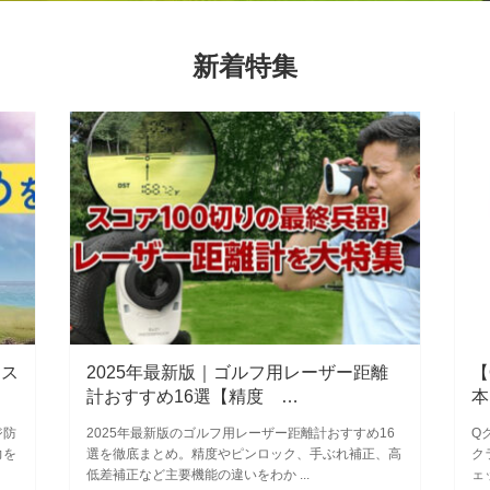
新着特集
｜ス
2025年最新版｜ゴルフ用レーザー距離
【
計おすすめ16選【精度 …
本
ジ防
2025年最新版のゴルフ用レーザー距離計おすすめ16
Q
力を
選を徹底まとめ。精度やピンロック、手ぶれ補正、高
ク
低差補正など主要機能の違いをわか ...
ェ