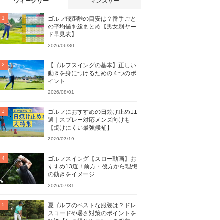
ウィークリー
マンスリー
ゴルフ飛距離の目安は？番手ごと
の平均値を総まとめ【男女別ヤー
ド早見表】
2026/06/30
【ゴルフスイングの基本】正しい
動きを身につけるための４つのポ
イント
2026/08/01
ゴルフにおすすめの日焼け止め11
選｜スプレー対応メンズ向けも
【焼けにくい最強候補】
2026/03/19
ゴルフスイング【スロー動画】お
すすめ13選！前方・後方から理想
の動きをイメージ
2026/07/31
夏ゴルフのベストな服装は？ドレ
スコードや暑さ対策のポイントを