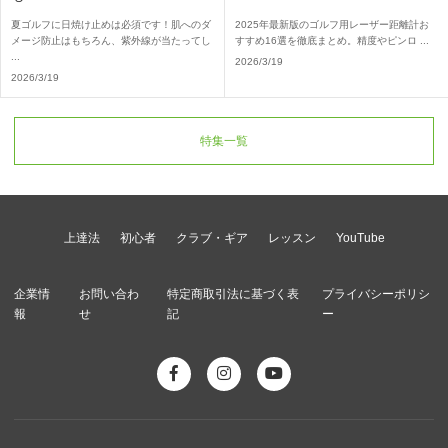
夏ゴルフに日焼け止めは必須です！肌へのダ
2025年最新版のゴルフ用レーザー距離計お
メージ防止はもちろん、紫外線が当たってし
すすめ16選を徹底まとめ。精度やピンロ ...
...
2026/3/19
2026/3/19
特集一覧
上達法
初心者
クラブ・ギア
レッスン
YouTube
企業情
お問い合わ
特定商取引法に基づく表
プライバシーポリシ
報
せ
記
ー