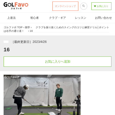
オンラインショップ
お気に入り
上達法
初心者
クラブ・ギア
レッスン
お問い合わせ
ゴルファボ TOP
›
雑学
›
クラブを振り抜くためのスイングのコツと練習ドリル│ポイント
は右手の通り道！
›
16
［最終更新日］2023/4/26
16
お気に入りへ追加