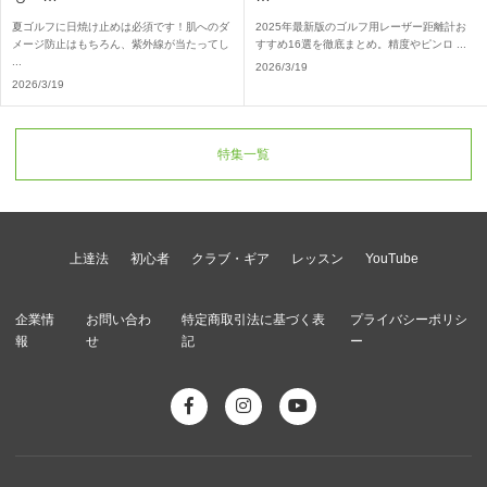
夏ゴルフに日焼け止めは必須です！肌へのダ
2025年最新版のゴルフ用レーザー距離計お
メージ防止はもちろん、紫外線が当たってし
すすめ16選を徹底まとめ。精度やピンロ ...
...
2026/3/19
2026/3/19
特集一覧
上達法
初心者
クラブ・ギア
レッスン
YouTube
企業情
お問い合わ
特定商取引法に基づく表
プライバシーポリシ
報
せ
記
ー