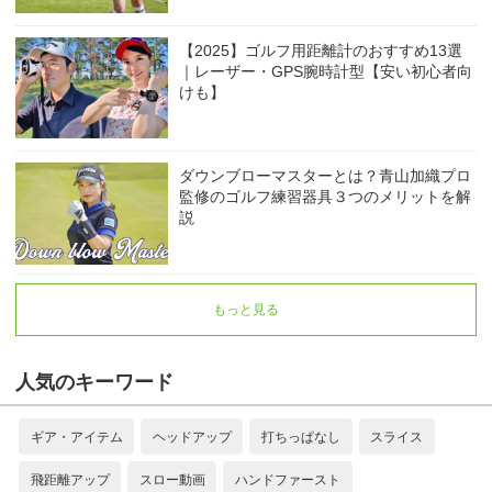
【2025】ゴルフ用距離計のおすすめ13選
｜レーザー・GPS腕時計型【安い初心者向
けも】
ダウンブローマスターとは？青山加織プロ
監修のゴルフ練習器具３つのメリットを解
説
もっと見る
人気のキーワード
ギア・アイテム
ヘッドアップ
打ちっぱなし
スライス
飛距離アップ
スロー動画
ハンドファースト