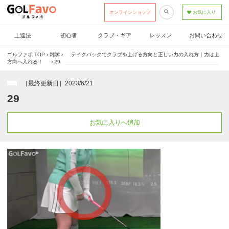
オンラインショップ
お気に入り
上達法
初心者
クラブ・ギア
レッスン
お問い合わせ
ゴルファボ TOP
›
雑学
›
テイクバックでクラブを上げる方向と正しい力の入れ方｜力は上
方向へ入れる！
›
29
［最終更新日］2023/6/21
29
お気に入りへ追加