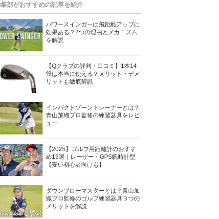
編集部がおすすめの記事を紹介
パワースインガーは飛距離アップに
効果ある？2つの理由とメカニズム
を解説
【Qクラブの評判・口コミ】1本14
役は本当に使える？メリット・デメ
リットも徹底解説
インパクトゾーントレーナーとは？
青山加織プロ監修の練習器具をレビ
ュー
【2025】ゴルフ用距離計のおすす
め13選｜レーザー・GPS腕時計型
【安い初心者向けも】
ダウンブローマスターとは？青山加
織プロ監修のゴルフ練習器具３つの
メリットを解説