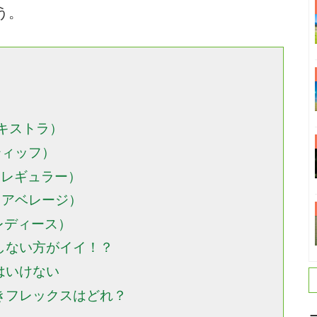
う。
エキストラ）
スティッフ）
r（レギュラー）
e（アベレージ）
（レディース）
しない方がイイ！？
はいけない
きフレックスはどれ？