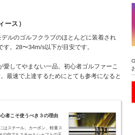
ディース）
モデルのゴルフクラブのほとんどに装着され
す。28〜34m/s以下が目安です。
が愛してやまない一品。初心者ゴルファーこ
す。最速で上達するためにとても参考になると
初心者こそ使うべき３の理由
ラブにはスチール、カーボン、軽量ス
その中でもスチールシャフトの王