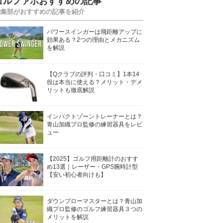
ゴルファボおすすめの記事
編集部がおすすめの記事を紹介
パワースインガーは飛距離アップに
効果ある？2つの理由とメカニズム
を解説
【Qクラブの評判・口コミ】1本14
役は本当に使える？メリット・デメ
リットも徹底解説
インパクトゾーントレーナーとは？
青山加織プロ監修の練習器具をレビ
ュー
【2025】ゴルフ用距離計のおすす
め13選｜レーザー・GPS腕時計型
【安い初心者向けも】
ダウンブローマスターとは？青山加
織プロ監修のゴルフ練習器具３つの
メリットを解説