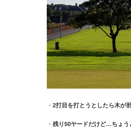
・
2打目を打とうとしたら木が
・
残り50ヤードだけど…ちょ