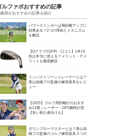
ゴルファボおすすめの記事
編集部がおすすめの記事を紹介
パワースインガーは飛距離アップに
効果ある？2つの理由とメカニズム
を解説
【Qクラブの評判・口コミ】1本14
役は本当に使える？メリット・デメ
リットも徹底解説
インパクトゾーントレーナーとは？
青山加織プロ監修の練習器具をレビ
ュー
【2025】ゴルフ用距離計のおすす
め13選｜レーザー・GPS腕時計型
【安い初心者向けも】
ダウンブローマスターとは？青山加
織プロ監修のゴルフ練習器具３つの