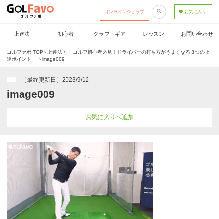
オンラインショップ
お気に入り
上達法
初心者
クラブ・ギア
レッスン
お問い合わせ
ゴルファボ TOP
›
上達法
›
ゴルフ初心者必見！ドライバーの打ち方がうまくなる３つの上
達ポイント
›
image009
［最終更新日］2023/9/12
image009
お気に入りへ追加