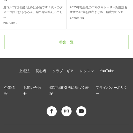
夏ゴルフに日焼け止めは必須です！肌へのダ
2025年最新版のゴルフ用レーザー距離計お
メージ防止はもちろん、紫外線が当たってし
すすめ16選を徹底まとめ。精度やピンロ ...
...
2026/3/19
2026/3/19
特集一覧
上達法
初心者
クラブ・ギア
レッスン
YouTube
企業情
お問い合わ
特定商取引法に基づく表
プライバシーポリシ
報
せ
記
ー