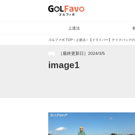
上達法
ゴルファボ TOP
›
上達法
›
【ドライバー】テイクバックの
［最終更新日］2024/3/5
image1