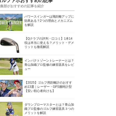
ゴルファボおすすめの記事
編集部がおすすめの記事を紹介
パワースインガーは飛距離アップに
効果ある？2つの理由とメカニズム
を解説
【Qクラブの評判・口コミ】1本14
役は本当に使える？メリット・デメ
リットも徹底解説
インパクトゾーントレーナーとは？
青山加織プロ監修の練習器具をレビ
ュー
【2025】ゴルフ用距離計のおすす
め13選｜レーザー・GPS腕時計型
【安い初心者向けも】
ダウンブローマスターとは？青山加
織プロ監修のゴルフ練習器具３つの
メリットを解説