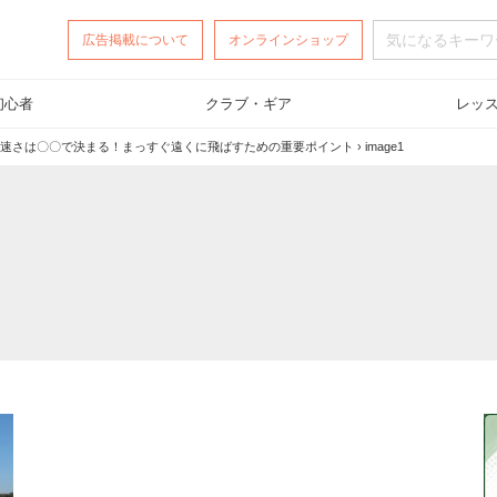
広告掲載
について
オンラインショップ
初心者
クラブ・ギア
レッ
速さは〇〇で決まる！まっすぐ遠くに飛ばすための重要ポイント
›
image1