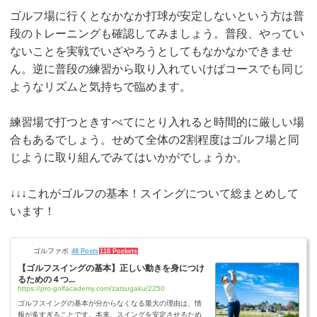
ゴルフ場に行くとなかなか打球が安定しないという方は普
段のトレーニングも確認してみましょう。普段、やってい
ないことを実戦でいざやろうとしてもなかなかできませ
ん。逆に普段の練習から取り入れていけばコースでも同じ
ようなリズムと気持ちで臨めます。
練習場で打つときすべてにとり入れると時間的に厳しい場
合もあるでしょう。せめて全体の2割程度はゴルフ場と同
じように取り組んでみてはいかがでしょうか。
↓↓↓これがゴルフの基本！スイングについて総まとめして
います！
ゴルファボ
48 Posts
118 Pockets
【ゴルフスイングの基本】正しい動きを身につけ
るための４つ...
https://pro-golfacademy.com/zatsugaku/2250
ゴルフスイングの基本が分からなくなる最大の理由は、情
報が多すぎることです。本来、スイングを安定させるため