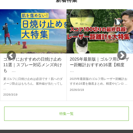
新着特集
ゴルフにおすすめの日焼け止め
2025年最新版｜ゴルフ用レーザ
11選｜スプレー対応メンズ向け
ー距離計おすすめ16選【精度
も …
…
夏ゴルフに日焼け止めは必須です！肌へのダ
2025年最新版のゴルフ用レーザー距離計お
メージ防止はもちろん、紫外線が当たってし
すすめ16選を徹底まとめ。精度やピンロ ...
...
2026/3/19
2026/3/19
特集一覧