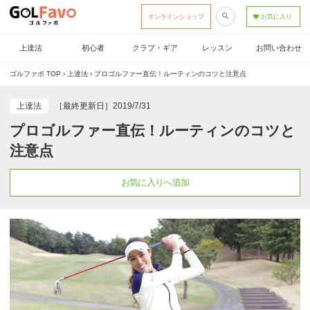
オンラインショップ
お気に入り
上達法
初心者
クラブ・ギア
レッスン
お問い合わせ
ゴルファボ TOP
›
上達法
›
プロゴルファー直伝！ルーティンのコツと注意点
上達法
［最終更新日］2019/7/31
プロゴルファー直伝！ルーティンのコツと
注意点
お気に入りへ追加