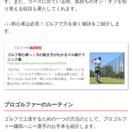
す。また、コースに出ている間、気持ちのオン・オフを切
り替える役目も果たしてくれます。
↓↓↓初心者は必見！ゴルフで力を抜く秘訣をご紹介しま
す。
ゴルファボ
1 Pocket
ゴルフ初心者へ！力の抜き方がわかるマル秘テク
ニック集
https://pro-golfacademy.com/beginner/5224
ゴルフは、「いいショットを打ちたい！」「失敗したくな
い！」「いいスコアで回りたい！」と思えば思うほど、上
手くいかないものです。特にゴルフ初心者は、プレーの経
験も少ないのでミスの原因が分か...
プロゴルファーのルーティン
ゴルフで上達するための一つの方法のとして、プロゴルフ
ァー鎌田ハニー選手のお手本を紹介します。