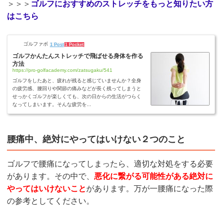
＞＞＞
ゴルフにおすすめのストレッチをもっと知りたい方
はこちら
ゴルファボ
1 Post
1 Pocket
ゴルフかんたんストレッチで飛ばせる身体を作る
方法
https://pro-golfacademy.com/zatsugaku/541
ゴルフをしたあと、疲れが残ると感じていませんか？全身
の疲労感、腰回りや関節の痛みなどが長く残ってしまうと
せっかくゴルフが楽しくても、次の日からの生活がつらく
なってしまいます。そんな疲労を...
腰痛中、絶対にやってはいけない２つのこと
ゴルフで腰痛になってしまったら、適切な対処をする必要
があります。その中で、
悪化に繋がる可能性がある絶対に
やってはいけないこと
があります。万が一腰痛になった際
の参考としてください。