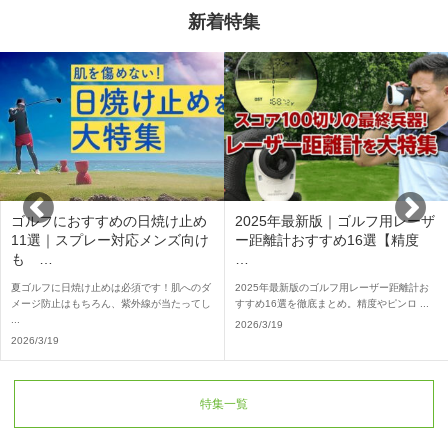
新着特集
ゴルフにおすすめの日焼け止め
2025年最新版｜ゴルフ用レーザ
11選｜スプレー対応メンズ向け
ー距離計おすすめ16選【精度
も …
…
夏ゴルフに日焼け止めは必須です！肌へのダ
2025年最新版のゴルフ用レーザー距離計お
メージ防止はもちろん、紫外線が当たってし
すすめ16選を徹底まとめ。精度やピンロ ...
...
2026/3/19
2026/3/19
特集一覧