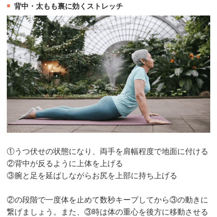
背中・太もも裏に効くストレッチ
①うつ伏せの状態になり、両手を肩幅程度で地面に付ける
②背中が反るように上体を上げる
③腕と足を延ばしながらお尻を上部に持ち上げる
②の段階で一度体を止めて数秒キープしてから③の動きに
繋げましょう。また、③時は体の重心を後方に移動させる