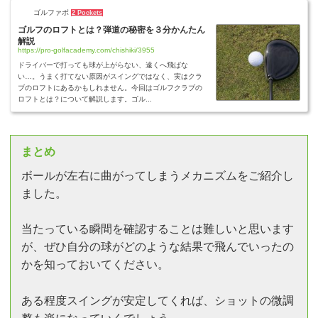
ゴルファボ
2 Pockets
ゴルフのロフトとは？弾道の秘密を３分かんたん
解説
https://pro-golfacademy.com/chishiki/3955
ドライバーで打っても球が上がらない、遠くへ飛ばな
い…。うまく打てない原因がスイングではなく、実はクラ
ブのロフトにあるかもしれません。今回はゴルフクラブの
ロフトとは？について解説します。ゴル...
まとめ
ボールが左右に曲がってしまうメカニズムをご紹介し
ました。
当たっている瞬間を確認することは難しいと思います
が、ぜひ自分の球がどのような結果で飛んでいったの
かを知っておいてください。
ある程度スイングが安定してくれば、ショットの微調