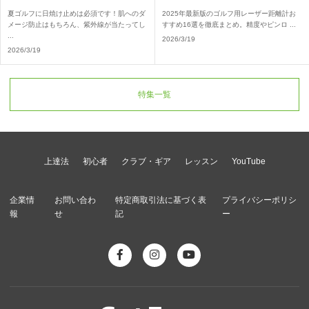
夏ゴルフに日焼け止めは必須です！肌へのダ
2025年最新版のゴルフ用レーザー距離計お
メージ防止はもちろん、紫外線が当たってし
すすめ16選を徹底まとめ。精度やピンロ ...
...
2026/3/19
2026/3/19
特集一覧
上達法
初心者
クラブ・ギア
レッスン
YouTube
企業情
お問い合わ
特定商取引法に基づく表
プライバシーポリシ
報
せ
記
ー