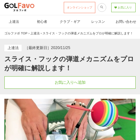
オンラインショップ
お気に入り
上達法
初心者
クラブ・ギア
レッスン
お問い合わせ
ゴルファボ TOP
›
上達法
›
スライス・フックの弾道メカニズムをプロが明確に解説します！
上達法
［最終更新日］2020/11/25
スライス・フックの弾道メカニズムをプロ
が明確に解説します！
お気に入りへ追加