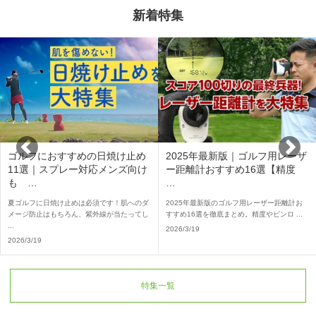
新着特集
ゴルフにおすすめの日焼け止め
2025年最新版｜ゴルフ用レーザ
11選｜スプレー対応メンズ向け
ー距離計おすすめ16選【精度
も …
…
夏ゴルフに日焼け止めは必須です！肌へのダ
2025年最新版のゴルフ用レーザー距離計お
メージ防止はもちろん、紫外線が当たってし
すすめ16選を徹底まとめ。精度やピンロ ...
...
2026/3/19
2026/3/19
特集一覧