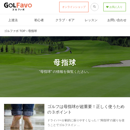
オンラインショップ
お気に入り
上達法
初心者
クラブ・ギア
レッスン
お問い合わせ
ゴルファボ TOP
›
母指球
母指球
”母指球” の情報を御覧ください。
ゴルフは母指球が超重要！正しく使うため
の３ポイント
ドライバーが劇的に振りやすくなった！”拇指球”の蹴りを使
うことでゴルフスイン ...