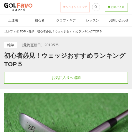
オンラインショップ
お気に入り
上達法
初心者
クラブ・ギア
レッスン
お問い合わせ
ゴルファボ TOP
›
雑学
›
初心者必見！ウェッジおすすめランキングTOP５
雑学
［最終更新日］2019/7/6
初心者必見！ウェッジおすすめランキング
TOP５
お気に入りへ追加