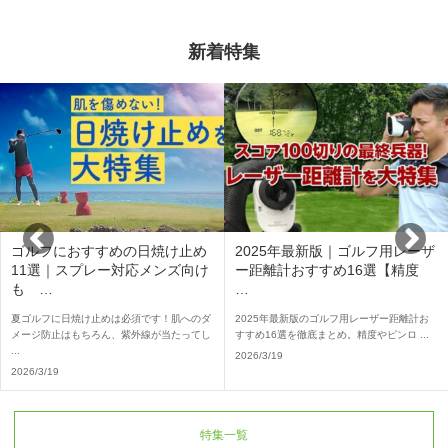
新着特集
ゴルフにおすすめの日焼け止め
2025年最新版｜ゴルフ用レーザ
11選｜スプレー対応メンズ向け
ー距離計おすすめ16選【精度
も …
…
夏ゴルフに日焼け止めは必須です！肌へのダ
2025年最新版のゴルフ用レーザー距離計お
メージ防止はもちろん、紫外線が当たってし
すすめ16選を徹底まとめ。精度やピンロ ...
...
2026/3/19
2026/3/19
特集一覧