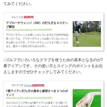
てみてください。
ゴルファボ
1 Pocket
アプローチウェッジ（AW）の打ち方を４ステッ
プ解説
https://pro-golfacademy.com/chishiki/8955
アプローチウェッジを使いこなしていますか？SWやPWは
使っていても、アプローチウェッジは使っていないという
方も多いようです。アプローチウェッジうまく使いこなせ
ると、数ヤード単位で打ち分けが可...
↓ゴルフでいろいろなクラブを使うための基本となるのが7
番アイアンです。その使い方とスイングのポイントをお伝
えしますのでぜひチェックしてみてください。
ゴルファボ
4 Posts
11 Pockets
7番アイアン打ち方の基本と練習すべき２つのポ
イント
https://pro-golfacademy.com/chishiki/4366
ゴルフのスイング作りは7番アイアンが基本！そう聞いて、
スイングに気をつけて練習しているけど、なかなか方向性