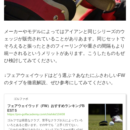
メーカーやモデルによってはアイアンと同じシリーズのウ
ェッジが販売されていることがありあます。同じセットで
そろえると振ったときのフィーリングや重さの間隔もより
統一されるというメリットがあります。こうしたものもぜ
ひ検討してみてください。
↓フェアウェイウッドはどう選ぶ？あなたにふさわしいFW
のタイプを徹底解説、ぜひ参考にしてみてください。
ゴルファボ
フェアウェイウッド（FW）おすすめランキングB
EST５
https://pro-golfacademy.com/chishiki/10408
ゴルフでは得意なクラブ、苦手なクラブが人によっていろ
いろとあると思います。その中でも「上手く打てない」
「なかなか球が上がらない」というゴルファーが多いのが