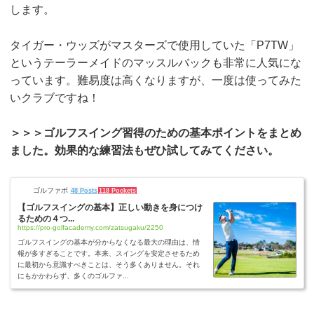
します。
タイガー・ウッズがマスターズで使用していた「P7TW」
というテーラーメイドのマッスルバックも非常に人気にな
っています。難易度は高くなりますが、一度は使ってみた
いクラブですね！
＞＞＞ゴルフスイング習得のための基本ポイントをまとめ
ました。効果的な練習法もぜひ試してみてください。
ゴルファボ
48 Posts
118 Pockets
【ゴルフスイングの基本】正しい動きを身につけ
るための４つ...
https://pro-golfacademy.com/zatsugaku/2250
ゴルフスイングの基本が分からなくなる最大の理由は、情
報が多すぎることです。本来、スイングを安定させるため
に最初から意識すべきことは、そう多くありません。それ
にもかかわらず、多くのゴルファ...