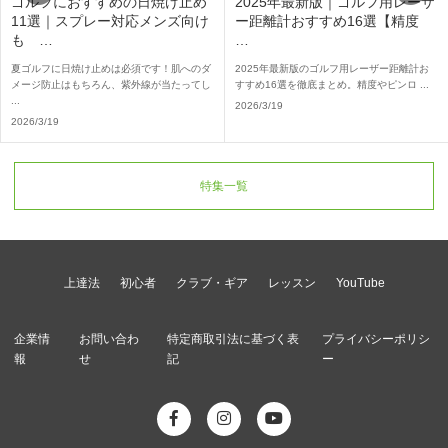
ゴルフにおすすめの日焼け止め
2025年最新版｜ゴルフ用レーザ
11選｜スプレー対応メンズ向け
ー距離計おすすめ16選【精度
も …
…
夏ゴルフに日焼け止めは必須です！肌へのダ
2025年最新版のゴルフ用レーザー距離計お
メージ防止はもちろん、紫外線が当たってし
すすめ16選を徹底まとめ。精度やピンロ ...
...
2026/3/19
2026/3/19
特集一覧
上達法
初心者
クラブ・ギア
レッスン
YouTube
企業情
お問い合わ
特定商取引法に基づく表
プライバシーポリシ
報
せ
記
ー