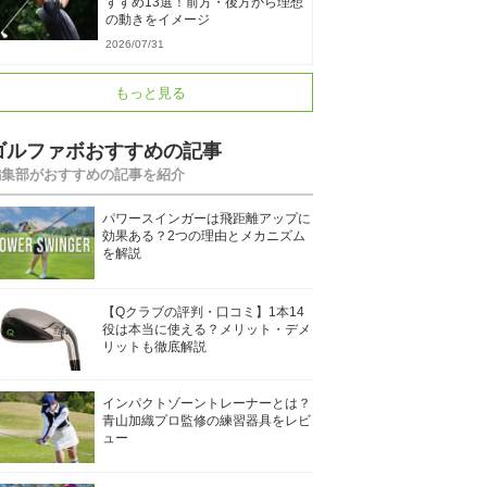
すすめ13選！前方・後方から理想
の動きをイメージ
2026/07/31
もっと見る
ゴルファボおすすめの記事
編集部がおすすめの記事を紹介
パワースインガーは飛距離アップに
効果ある？2つの理由とメカニズム
を解説
【Qクラブの評判・口コミ】1本14
役は本当に使える？メリット・デメ
リットも徹底解説
インパクトゾーントレーナーとは？
青山加織プロ監修の練習器具をレビ
ュー