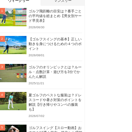
ウィークリー
マンスリー
ゴルフ飛距離の目安は？番手ごと
の平均値を総まとめ【男女別ヤー
ド早見表】
2026/06/30
【ゴルフスイングの基本】正しい
動きを身につけるための４つのポ
イント
2026/08/01
ゴルフのオリンピックとは？ルー
ル・点数計算・遊び方を3分でか
んたん解説
2025/11/21
夏ゴルフのベストな服装は？ドレ
スコードや暑さ対策のポイントを
解説【行き帰りやコンペの服装
も】
2026/07/02
ゴルフスイング【スロー動画】お