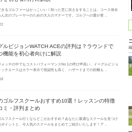
できるゴルファーはかっこいい！削った芝に目土をすることは、コース保全
ろん次のプレーヤーのための大人のマナーです。ゴルフへの愛が更 ...
22
グルビジョンWATCH ACEの評判は？ラウンドで
つ機能を初心者向けに解説
ウォッチの中でもコストパフォーマンスNo.1の呼び声高い、イーグルビジョ
ォッチエースはカラー表示で視認性も高く、ハザードまでの距離も ...
18
のゴルフスクールおすすめ10選！レッスンの特徴
コミ・評判まとめ
ゴルフスクール行くならどこがおすすめ？あなたに最適なスクールを見つけ
のポイントと、今人気のスクールをまとめてご紹介いたします！ア ...