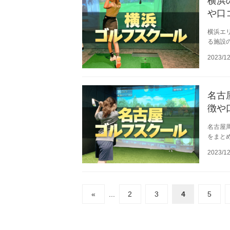
横浜
や口
横浜エ
る施設
2023/12
名古
徴や
名古屋
をまと
2023/12
«
...
2
3
4
5