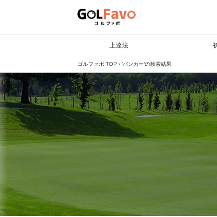
上達法
ゴルファボ TOP
›
'バンカー'の検索結果