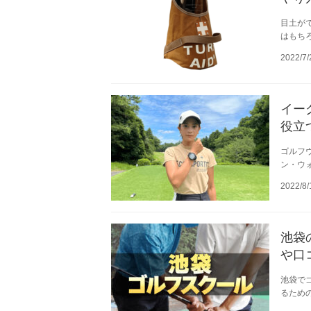
目土が
はもち
2022/7/
イー
役立
ゴルフ
ン・ウ
2022/8/
池袋
や口
池袋で
るため