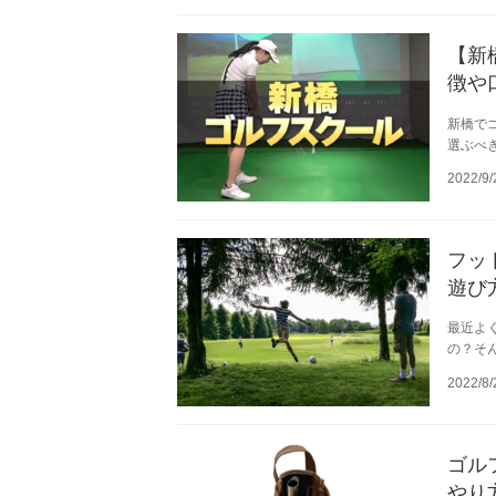
【新
徴や
新橋で
選ぶべき
2022/9/
フッ
遊び
最近よ
の？そ
2022/8/
ゴル
やり