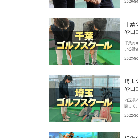
2026/8/
千葉
や口
千葉お
いる話
2023/8/
埼玉
や口
埼玉県
開して
2022/3/