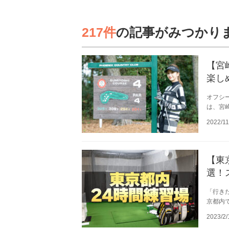
217件
の記事がみつかり
【宮
楽し
オフシ
は、宮
2022/11
【東
選！
「行き
京都内で
2023/2/