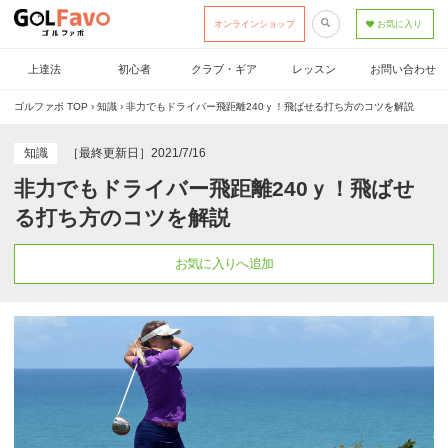
オンラインショップ
お気に入り
上達法
初心者
クラブ・ギア
レッスン
お問い合わせ
ゴルファボ TOP
›
知識
›
非力でもドライバー飛距離240ｙ！飛ばせる打ち方のコツを解説
知識
［最終更新日］2021/7/16
非力でもドライバー飛距離240ｙ！飛ばせ
る打ち方のコツを解説
お気に入りへ追加