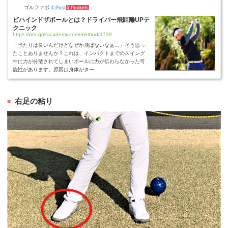
ゴルファボ
1 Post
5 Pockets
ビハインドザボールとは？ドライバー飛距離UPテ
クニック
https://pro-golfacademy.com/method/1739
「当たりは良いんだけどなぜか飛ばないなぁ…」そう思っ
たことありませんか？これは、インパクトまでのスイング
中に力が分散されてしまいボールに力が伝わらなかった可
能性があります。原因は身体がター...
右足の粘り