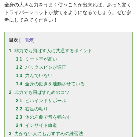
全身の大きな力をうまく使うことが出来れば、あっと驚く
ドライバーショットが放てるようになるでしょう。ぜひ参
考にしてみてください！
目次
[
非表示
]
1
非力でも飛ばす人に共通するポイント
1.1
ミート率が高い
1.2
バックスピンが適正
1.3
力んでいない
1.4
全身の動きを連動させている
2
非力でも飛ばすためのコツ
2.1
ビハインドザボール
2.2
右足の粘り
2.3
体の左側で音を鳴らす
2.4
インサイド軌道
3
力がない人にもおすすめの練習法