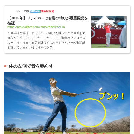
ゴルファボ
2 Posts
4 Pockets
【2018年】ドライバーは右足の粘りが最重要説を
検証
https://pro-golfacademy.com/chishiki/2116
１０年ほど前は、ドライバーは右足を蹴って左に体重を乗
せながら打っていました。しかし、ここ数年はフォロース
ルーギリギリまで右足を蹴らずに粘りドライバーの飛距離
を稼いでいます。特に日本のツア...
体の左側で音を鳴らす